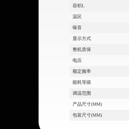
容积L
温区
噪音
显示方式
整机质保
电压
额定频率
能耗等级
调温范围
产品尺寸(MM)
包装尺寸(MM)