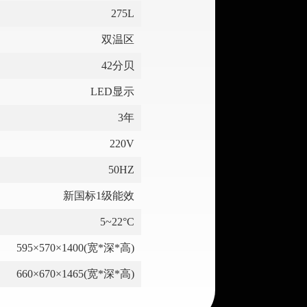
275L
双温区
42分贝
LED显示
3年
220V
50HZ
新国标1级能效
5~22°C
595×570×1400(宽*深*高)
660×670×1465(宽*深*高)