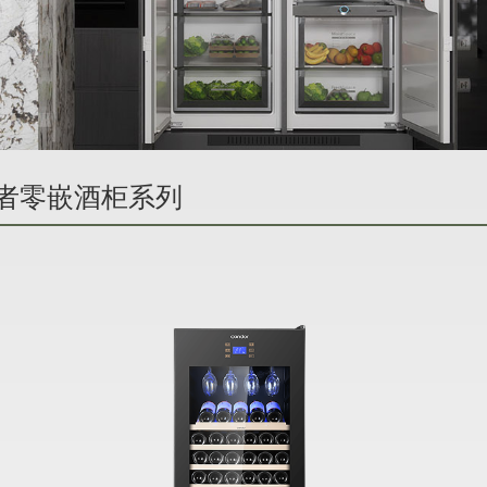
- 隐者零嵌酒柜系列