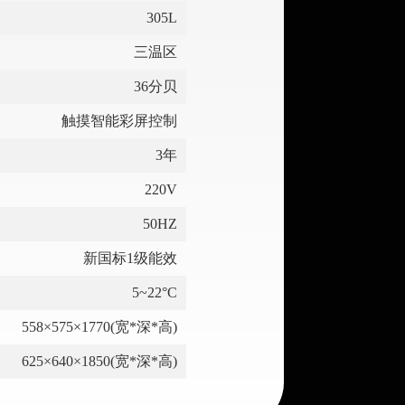
305L
三温区
36分贝
触摸智能彩屏控制
3年
220V
50HZ
新国标1级能效
5~22°C
558×575×1770(宽*深*高)
625×640×1850(宽*深*高)