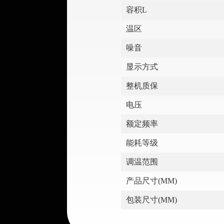
容积L
温区
噪音
显示方式
整机质保
电压
额定频率
能耗等级
调温范围
产品尺寸(MM)
包装尺寸(MM)